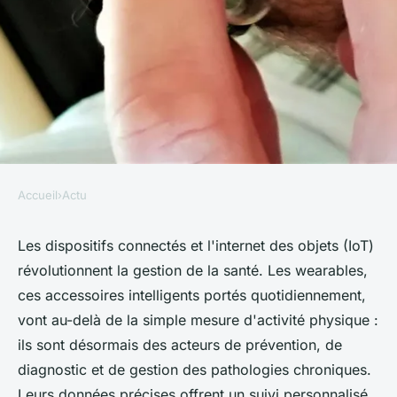
Accueil
›
Actu
ACTU
Dispositifs connectés et IoT en
Les dispositifs connectés et l'internet des objets (IoT)
révolutionnent la gestion de la santé. Les wearables,
santé : l'importance des
ces accessoires intelligents portés quotidiennement,
wearables
vont au-delà de la simple mesure d'activité physique :
ils sont désormais des acteurs de prévention, de
Guillaume
•
27 mai 2024
•
3 min de lecture
diagnostic et de gestion des pathologies chroniques.
Leurs données précises offrent un suivi personnalisé