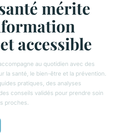
 santé mérite
nformation
et accessible
accompagne au quotidien avec des
ur la santé, le bien-être et la prévention.
uides pratiques, des analyses
des conseils validés pour prendre soin
os proches.