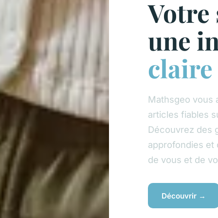
Votre
une i
claire
Mathsgeo vous 
articles fiables s
Découvrez des g
approfondies et 
de vous et de v
Découvrir →