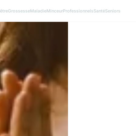
être
Grossesse
Maladie
Minceur
Professionnels
Santé
Seniors