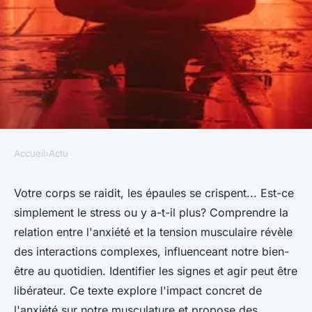
Accueil
›
Actu
ACTU
Lien entre tension musculaire
Votre corps se raidit, les épaules se crispent... Est-ce
simplement le stress ou y a-t-il plus? Comprendre la
et anxiété
relation entre l'anxiété et la tension musculaire révèle
des interactions complexes, influenceant notre bien-
Guillaume
•
17 juin 2024
•
3 min de lecture
être au quotidien. Identifier les signes et agir peut être
libérateur. Ce texte explore l'impact concret de
l'anxiété sur notre musculature et propose des