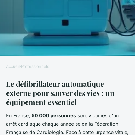
Accueil
›
Professionnels
PROFESSIONNELS
Le défibrillateur automatique
Tout savoir sur le
externe pour sauver des vies : un
défibrillateur : services et
équipement essentiel
formations disponibles
En France,
50 000 personnes
sont victimes d'un
Pierre
•
11 février 2026
•
8 min de lecture
arrêt cardiaque chaque année selon la Fédération
Française de Cardiologie. Face à cette urgence vitale,