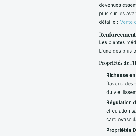
Guillaume
•
24 décembre 2024
•
4 min de lecture
devenues essent
plus sur les ava
détaillé :
Vente d
Renforcement 
Les plantes méd
L'une des plus p
Propriétés de l'
Richesse en
flavonoïdes e
du vieillisse
Régulation d
circulation s
cardiovascul
Propriétés D