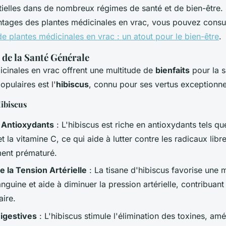
ielles dans de nombreux régimes de santé et de bien-être. 
ntages des plantes médicinales en vrac, vous pouvez consult
e plantes médicinales en vrac : un atout pour le bien-être
.
de la Santé Générale
icinales en vrac offrent une multitude de
bienfaits
pour la s
opulaires est l'
hibiscus
, connu pour ses vertus exceptionne
Hibiscus
 Antioxydants
: L'hibiscus est riche en antioxydants tels qu
t la vitamine C, ce qui aide à lutter contre les radicaux lib
ment prématuré.
e la Tension Artérielle
: La tisane d'hibiscus favorise une m
anguine et aide à diminuer la pression artérielle, contribuant 
aire.
igestives
: L'hibiscus stimule l'élimination des toxines, amé