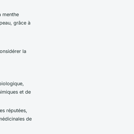
a menthe
 peau, grâce à
onsidérer la
biologique,
himiques et de
es réputées,
médicinales de