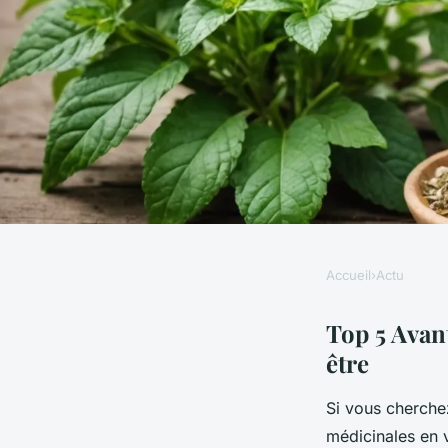
Accueil
›
Actu
ACTU
Top 5 avantages des
Top 5 Avan
être
médicinales en vrac 
Si vous cherchez
médicinales en 