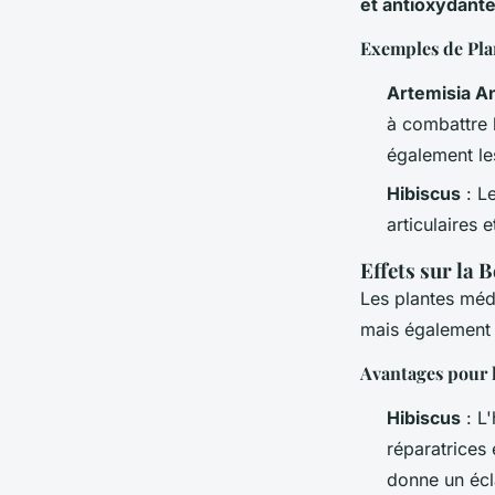
et antioxydant
Exemples de Pla
Artemisia A
à combattre l
également les
Hibiscus
: Le
articulaires 
Effets sur la B
Les plantes méd
mais également
Avantages pour l
Hibiscus
: L'
réparatrices e
donne un écla