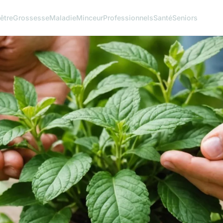
être
Grossesse
Maladie
Minceur
Professionnels
Santé
Seniors