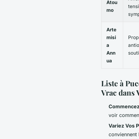
Atou
tens
mo
symp
Arte
misi
Prop
a
anti
Ann
souti
ua
Liste à Pu
Vrac dans 
Commencez p
voir comment
Variez Vos P
conviennent 