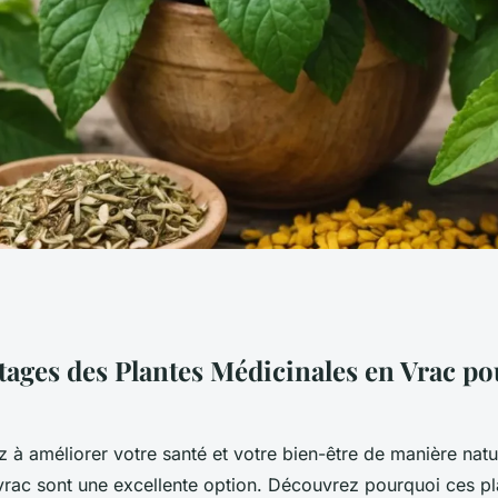
 plantes
tages des Plantes Médicinales en Vrac po
pour le bien-être
 à améliorer votre santé et votre bien-être de manière natur
vrac sont une excellente option. Découvrez pourquoi ces pl