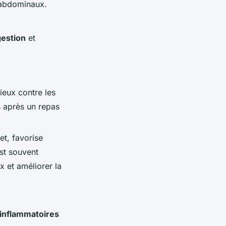
s abdominaux.
gestion
et
ieux contre les
s après un repas
et
, favorise
est souvent
 et améliorer la
-inflammatoires