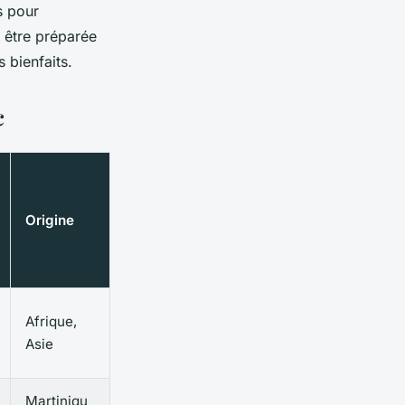
s pour
 être préparée
 bienfaits.
c
Origine
Afrique,
Asie
Martiniqu