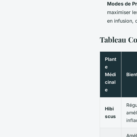
Modes de Pr
maximiser les
en infusion,
Tableau Co
Plant
e
Médi
Bien
cinal
e
Régul
Hibi
améli
scus
infl
Améli