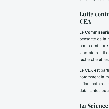
Guillaume
•
22 décembre 2023
•
5 min de lecture
Lutte cont
CEA
Le
Commissariat
pensante de la r
pour combattre 
laboratoire : il 
recherche et les
Le CEA est parti
notamment la ma
inflammatoires d
débilitantes pour
La Science 