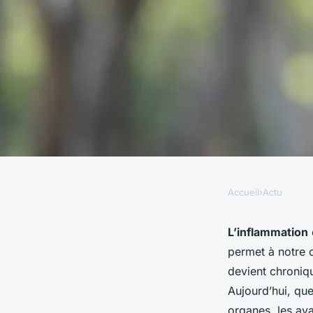
Accueil
›
Actu
ACTU
les avancées dans la
L’inflammation
permet à notre c
maladies inflammat
devient chroniq
Aujourd’hui, que
organes, les av