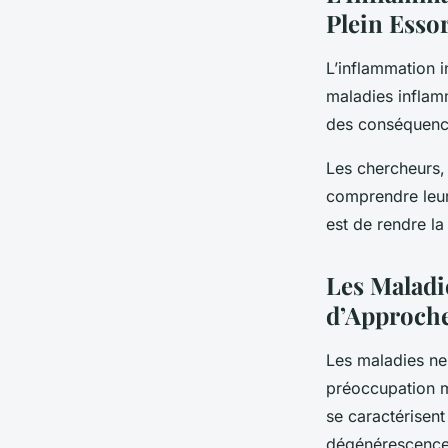
Plein Esso
L’inflammation i
maladies inflam
des conséquence
Les chercheurs,
comprendre leur
est de rendre la 
Les Maladi
d’Approch
Les maladies ne
préoccupation m
se caractérisen
dégénérescence 