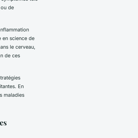
 ou de
’inflammation
e en science de
dans le cerveau,
on de ces
tratégies
itantes. En
es maladies
es