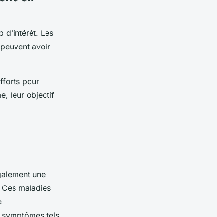
 d’intérêt. Les
 peuvent avoir
fforts pour
, leur objectif
e
également une
. Ces maladies
e
s symptômes tels