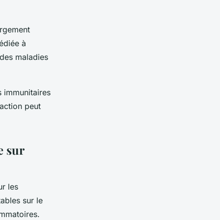
largement
édiée à
e des maladies
s immunitaires
raction peut
e sur
r les
ables sur le
ammatoires.