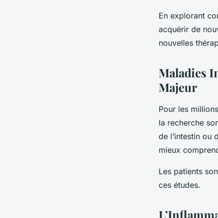
En explorant co
acquérir de nouv
nouvelles thérap
Maladies I
Majeur
Pour les million
la recherche son
de l’intestin o
mieux comprendr
Les patients son
ces études.
L’Inflamma