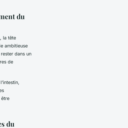
ement du
, la tête
ie ambitieuse
 rester dans un
tres de
’intestin,
es
 être
es du