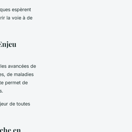
iques espèrent
ir la voie à de
 Enjeu
, les avancées de
es, de maladies
rte permet de
s.
jeur de toutes
rche en