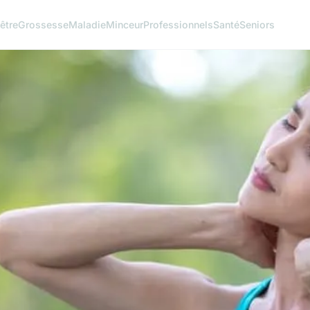
être
Grossesse
Maladie
Minceur
Professionnels
Santé
Seniors