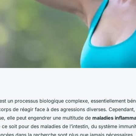
 recherche sur les
est un processus biologique complexe, essentiellement bén
orps de réagir face à des agressions diverses. Cependant, 
oires
ue, elle peut engendrer une multitude de
maladies inflamma
 ce soit pour des maladies de l’intestin, du système immunit
ancées dans la recherche sont plus que jamais nécessaires.