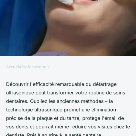
Accueil
›
Professionnels
PROFESSIONNELS
Les bienfaits de détartreur
Découvrir l'efficacité remarquable du détartrage
ultrasonique peut transformer votre routine de soins
dentaire ultrason
dentaires. Oubliez les anciennes méthodes – la
technologie ultrasonique promet une élimination
Pierre
•
21 mai 2024
•
3 min de lecture
précise de la plaque et du tartre, protège l'émail de
vos dents et pourrait même réduire vos visites chez le
dentiste. Prêt à sourire à la santé dentaire