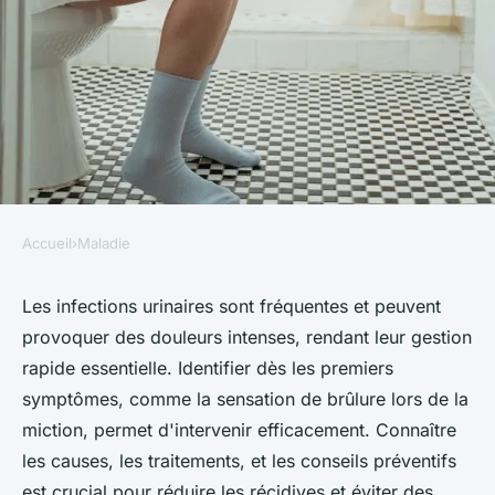
Accueil
›
Maladie
MALADIE
Infection urinaire : comment
Les infections urinaires sont fréquentes et peuvent
provoquer des douleurs intenses, rendant leur gestion
agir rapidement et
rapide essentielle. Identifier dès les premiers
efficacement
symptômes, comme la sensation de brûlure lors de la
miction, permet d'intervenir efficacement. Connaître
Léa
•
14 avril 2025
•
5 min de lecture
les causes, les traitements, et les conseils préventifs
est crucial pour réduire les récidives et éviter des