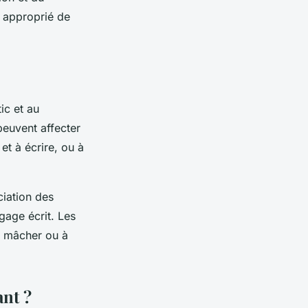
t approprié de
ic et au
peuvent affecter
et à écrire, ou à
iation des
ngage écrit. Les
 à mâcher ou à
nt ?