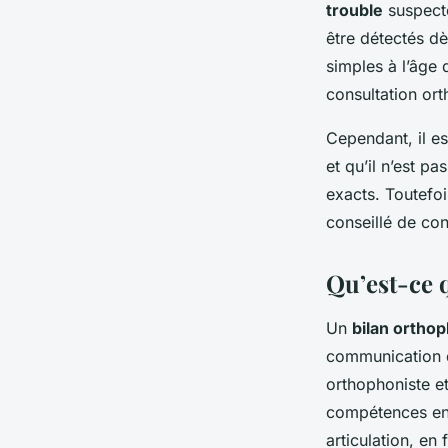
trouble
suspecté
être détectés dè
simples à l’âge
consultation or
Cependant, il e
et qu’il n’est p
exacts. Toutefoi
conseillé de co
Qu’est-ce 
Un
bilan ortho
communication d
orthophoniste et
compétences en 
articulation, en