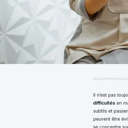
Accueil
›
Profession
PROFESSIONNELS
Quand faut-il consu
Il n’est pas tou
difficultés
en ma
orthophoniste pour 
subtils et passe
peuvent être évi
se concentre sur