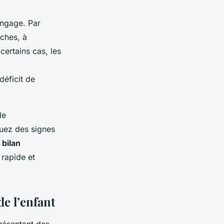
angage. Par
âches, à
ertains cas, les
déficit de
de
quez des signes
n
bilan
 rapide et
e l’enfant