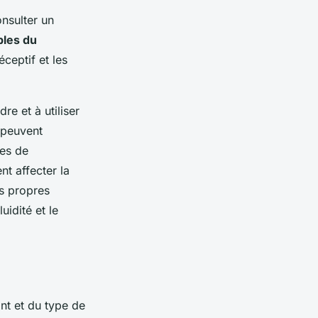
onsulter un
bles du
éceptif et les
e et à utiliser
 peuvent
res de
nt affecter la
es propres
uidité et le
ant et du type de