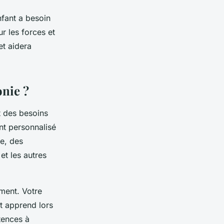
nfant a besoin
r les forces et
et aidera
nie ?
t des besoins
nt personnalisé
ie, des
et les autres
ement. Votre
t apprend lors
tences à