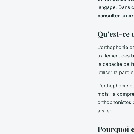
Pierre
•
22 décembre 2023
•
6 min de lecture
langage. Dans c
consulter
un
or
Qu’est-ce 
L’orthophonie es
traitement des
t
la capacité de l
utiliser la parol
L’orthophonie p
mots, la compréh
orthophonistes p
avaler.
Pourquoi c