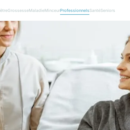
être
Grossesse
Maladie
Minceur
Professionnels
Santé
Seniors