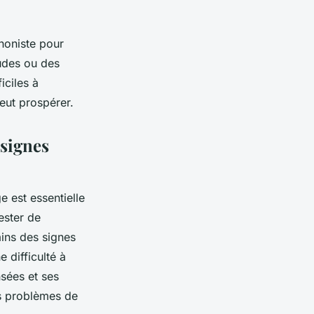
honiste pour
tudes ou des
iciles à
eut prospérer.
 signes
e est essentielle
ester de
ains des signes
 difficulté à
sées et ses
es problèmes de