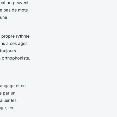
cation peuvent
ise pas de mots
 une
n propre rythme
lons à ces âges
 toujours
 orthophoniste.
langage et en
e par un
aluer les
age, en