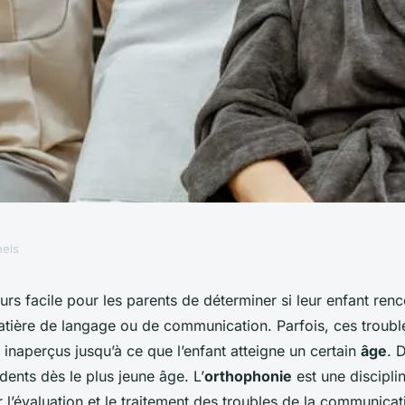
nels
lter un
jours facile pour les parents de déterminer si leur enfant ren
tière de langage ou de communication. Parfois, ces troubl
son enfant ?
r inaperçus jusqu’à ce que l’enfant atteigne un certain
âge
. D
dents dès le plus jeune âge. L’
orthophonie
est une discipli
 l’évaluation et le traitement des troubles de la communicat