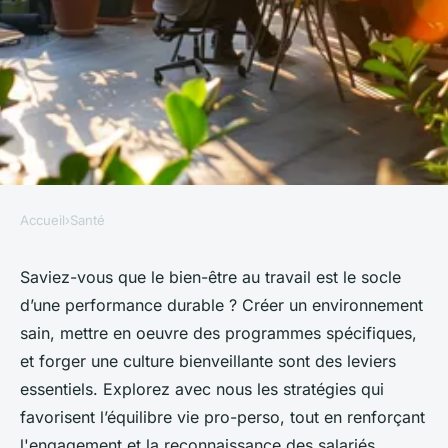
Accueil
›
Santé
SANTÉ
Clés pour améliorer le bien-
Saviez-vous que le bien-être au travail est le socle
d’une performance durable ? Créer un environnement
être au travail
sain, mettre en oeuvre des programmes spécifiques,
et forger une culture bienveillante sont des leviers
Baptiste
•
16 juin 2024
•
3 min de lecture
essentiels. Explorez avec nous les stratégies qui
favorisent l’équilibre vie pro-perso, tout en renforçant
l'engagement et la reconnaissance des salariés.