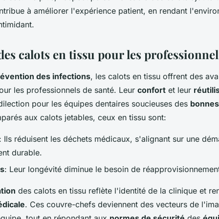
ntribue à améliorer l'expérience patient, en rendant l'envir
ntimidant.
es calots en tissu pour les professionnel
évention des infections
, les calots en tissu offrent des av
our les professionnels de santé. Leur
confort
et leur
réutili
dilection pour les équipes dentaires soucieuses des
bonnes
parés aux calots jetables, ceux en tissu sont:
: Ils réduisent les déchets médicaux, s'alignant sur une dé
nt durable.
s
: Leur longévité diminue le besoin de réapprovisionnement
tion
des calots en tissu reflète l'identité de la clinique et r
édicale
. Ces couvre-chefs deviennent des vecteurs de l'i
'équipe, tout en répondant aux
normes de sécurité
des
équ