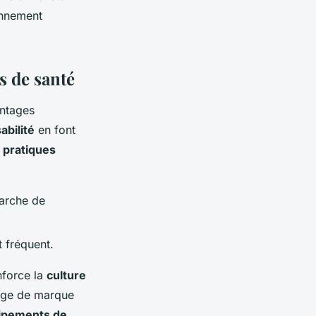
onnement
s de santé
antages
sabilité
en font
 pratiques
marche de
 fréquent.
enforce la
culture
mage de marque
ipements de