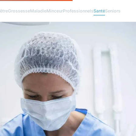
être
Grossesse
Maladie
Minceur
Professionnels
Santé
Seniors