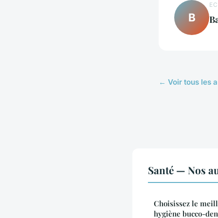
EC
B
Ba
← Voir tous les a
Santé — Nos au
Choisissez le meil
hygiène bucco-den