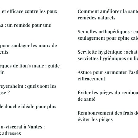
et efficace contre les poux
Comment améliorer la santé
remèdes naturels
ma : un remède pour une
Semelles orthopédiques : co
soulagement pour épine ca
 pour soulager les maux de
ents
Serviette hygiénique : achat
serviettes hygiéniques en li
ques de lion's mane : guide
ir
Astuce pour surmonter l'as
efficacement
weyersheim : quels sont les
ose ?
Éviter les pièges du rembou
de santé
de douche idéale pour plus
Remboursement des frais d
éviter les pièges
n-visceral à Nantes :
s adresses