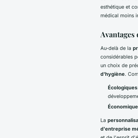
esthétique et co
médical moins i
Avantages d
Au-delà de la
pr
considérables p
un choix de pré
d'hygiène
. Com
Écologiques
développeme
Économique
La
personnalisa
d'entreprise m
et de l'esprit d