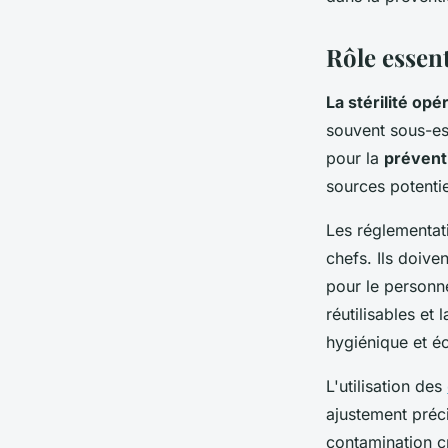
Baptiste
•
3 juin 2024
•
3 min de lecture
Rôle essent
La stérilité opé
souvent sous-est
pour la
prévent
sources potenti
Les réglementat
chefs. Ils doive
pour le personne
réutilisables et
hygiénique et é
L'utilisation des
ajustement préci
contamination c