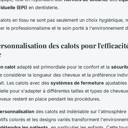
iduelle (EPI)
en dentisterie.
alots en tissu ne sont pas seulement un choix hygiénique, m
 le professionnalisme et le soin porté à l'environnement de
rsonnalisation des calots pour l'efficacité
e
un calot
adapté est primordiale pour le confort et la
sécurit
 de considérer la longueur des cheveux et la préférence indiv
ait. Les calots avec des
systèmes de fermeture
ajustables 
tielle pour s'adapter à différentes tailles et types de cheveu
heveux restent en place pendant les procédures.
personnalisation
des calots est indéniable sur l'atmosphère
tifs colorés et les designs variés transforment l'environneme
détendre les patients
, en particulier les enfants. Cette to