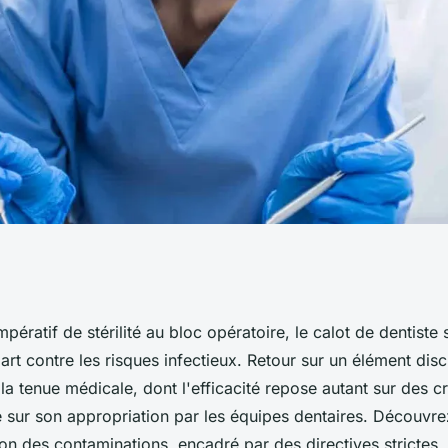
ssentiels pour la
mpératif de stérilité au bloc opératoire, le calot de dentiste
t contre les risques infectieux. Retour sur un élément disc
a tenue médicale, dont l'efficacité repose autant sur des cr
 sur son appropriation par les équipes dentaires. Découvre
on des contaminations, encadré par des directives strictes.