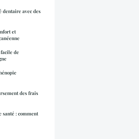
 dentaire avec des
nfort et
lcanéenne
 facile de
gne
thénopie
rsement des frais
e santé : comment