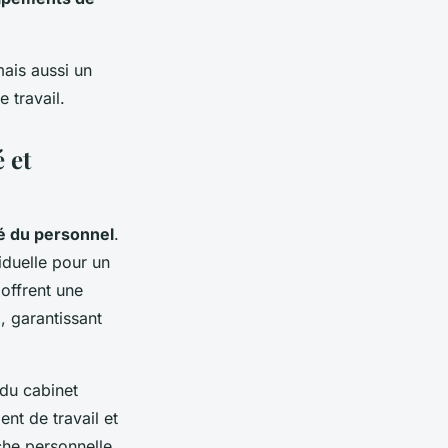
ais aussi un
 travail.
 et
é du personnel
.
iduelle pour un
offrent une
x, garantissant
 du cabinet
nt de travail et
uche personnelle