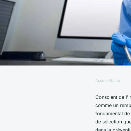
Accueil
›
Santé
SANTÉ
Calots de dentiste: e
Conscient de l'i
comme un rempar
stérilité opératoire
fondamental de l
de sélection que
dans la préventi