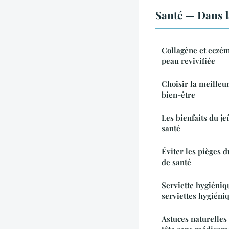
Santé — Dans 
Collagène et eczé
peau revivifiée
Choisir la meilleu
bien-être
Les bienfaits du je
santé
Éviter les pièges 
de santé
Serviette hygiéniqu
serviettes hygiéni
Astuces naturelles