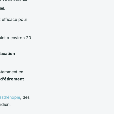
el.
 efficace pour
int à environ 20
laxation
otamment en
 d'étirement
 asthénopie
, des
idien.