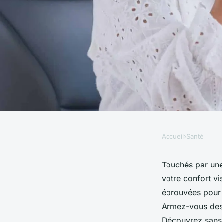
Accueil
›
Santé
SANTÉ
Astuce pour surmont
Touchés par une
votre confort vi
efficacement
éprouvées pour i
Armez-vous des 
Découvrez sans 