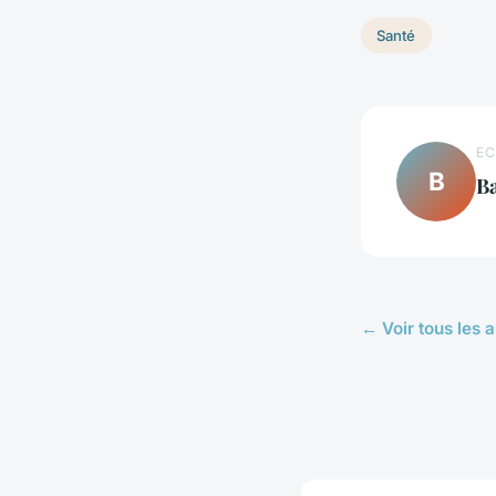
Santé
EC
B
Ba
← Voir tous les a