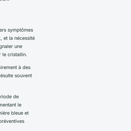
ivers symptômes
 et la nécessité
ignaler une
le cristallin.
rairement à des
résulte souvent
riode de
mentant le
mière bleue et
préventives