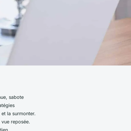
nue, sabote
atégies
 et la surmonter.
e vue reposée.
dien.