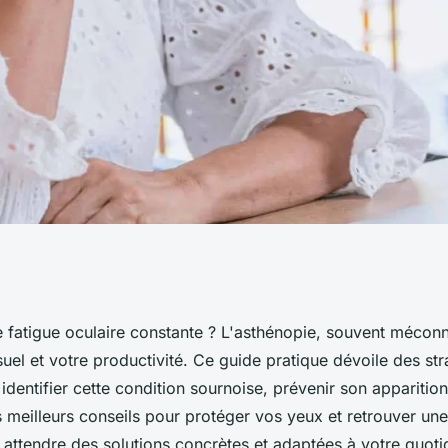
er l'asthénopie
 fatigue oculaire constante ? L'asthénopie, souvent mécon
suel et votre productivité. Ce guide pratique dévoile des str
dentifier cette condition sournoise, prévenir son apparition
meilleurs conseils pour protéger vos yeux et retrouver un
attendre des solutions concrètes et adaptées à votre quoti