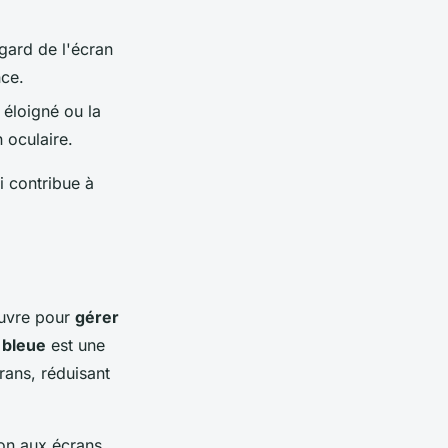
egard de l'écran
ce.
 éloigné ou la
 oculaire.
i contribue à
œuvre pour
gérer
 bleue
est une
rans, réduisant
ion aux écrans.