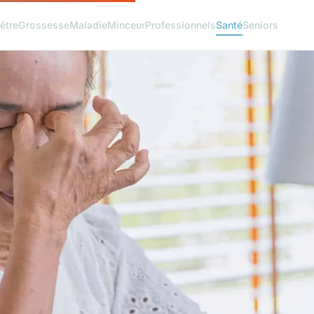
être
Grossesse
Maladie
Minceur
Professionnels
Santé
Seniors