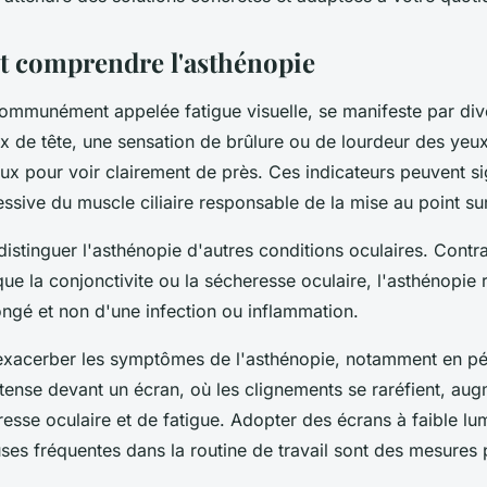
 et comprendre l'asthénopie
communément appelée fatigue visuelle, se manifeste par d
x de tête, une sensation de brûlure ou de lourdeur des yeux,
eux pour voir clairement de près. Ces indicateurs peuvent s
essive du muscle ciliaire responsable de la mise au point sur 
e distinguer l'asthénopie d'autres conditions oculaires. Cont
que la conjonctivite ou la sécheresse oculaire, l'asthénopie 
ongé et non d'une infection ou inflammation.
xacerber les symptômes de l'asthénopie, notamment en pé
tense devant un écran, où les clignements se raréfient, aug
esse oculaire et de fatigue. Adopter des écrans à faible lu
ses fréquentes dans la routine de travail sont des mesures 