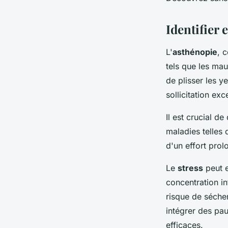
Baptiste
•
6 juin 2024
•
3 min de lecture
Identifier
L'
asthénopie
, 
tels que les mau
de plisser les y
sollicitation exc
Il est crucial d
maladies telles 
d'un effort prol
Le
stress
peut e
concentration in
risque de sécher
intégrer des pau
efficaces.