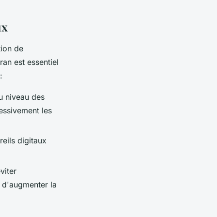
ux
tion de
ran est essentiel
:
u niveau des
cessivement les
reils digitaux
viter
t d'augmenter la