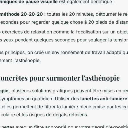
hniques de pause visuelle
est également bénéfique :
méthode 20-20-20
: toutes les 20 minutes, détourner le r
econdes pour regarder quelque chose à 20 pieds de distan
 exercices de relaxation comme la focalisation sur un objet
s yeux pendant quelques secondes pour soulager la tension
es principes, on crée un environnement de travail adapté qu
ement l'asthénopie.
concrètes pour surmonter l'asthénopie
opie
, plusieurs solutions pratiques peuvent être mises en 
symptômes au quotidien. Utiliser des
lunettes anti-lumière
elles permettent de filtrer la lumière bleue émise par les éc
oculaire et les risques de dégâts rétiniens.
unettes avec un filtre approprié pour votre degré d'exposit